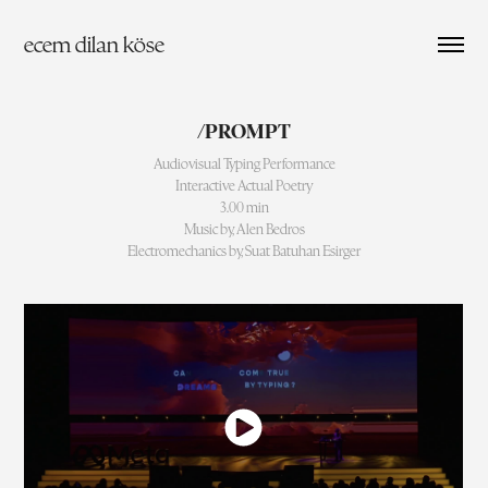
ecem dilan köse
/PROMPT
Audiovisual Typing Performance
Interactive Actual Poetry
3.00 min
Music by, Alen Bedros
Electromechanics by, Suat Batuhan Esirger