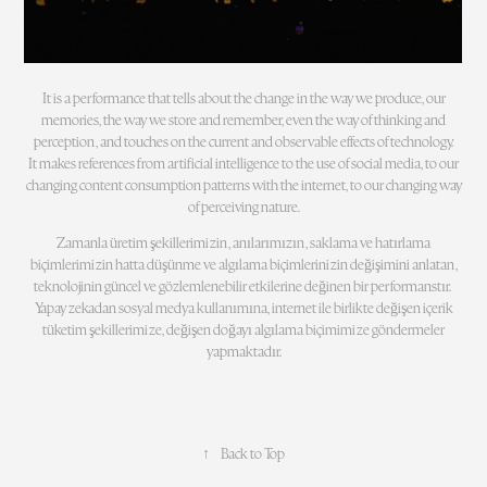
It is a performance that tells about the change in the way we produce, our
memories, the way we store and remember, even the way of thinking and
perception, and touches on the current and observable effects of technology.
It makes references from artificial intelligence to the use of social media, to our
changing content consumption patterns with the internet, to our changing way
of perceiving nature.
Zamanla üretim şekillerimizin, anılarımızın, saklama ve hatırlama
biçimlerimizin hatta düşünme ve algılama biçimlerinizin değişimini anlatan,
teknolojinin güncel ve gözlemlenebilir etkilerine değinen bir performanstır.
Yapay zekadan sosyal medya kullanımına, internet ile birlikte değişen içerik
tüketim şekillerimize, değişen doğayı algılama biçimimize göndermeler
yapmaktadır.
↑
Back to Top